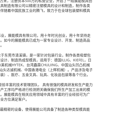
平方米，注册资本500万的私营企业，开启了一段展能模具创
模具制造有限公司以精密注塑模具的设计和制造，制作各类
，伴随着中国民族工业的腾飞，致力于在全球包装塑料模具
事业，展能模具有限公司，用十年时光创业，用十年坚持走
峰。如今的展能模具已成为一家专业设计、开发、制造高品
业。
位于东莞市清溪镇，是一家针对包装行业，制作各类吸塑包
、制造热成型模具，适用于：德国ILLIG、KIEFEL，日
承美机械HYTEK、台湾矗霖CHULIING、中国汕头凹凸机械
国汕头达诚机械、中国香港电业（上辉机械）。产品涉及电子
包装）、医疗、五金文具、玩具、化妆品包装等各个行业。
经验丰富的技术管理团队， 具有很强的模具研发和生产能力
生产工序均严格进行检测把关确保我们所生产加工出来的模
准。展能模具在相关应用领域中具有丰富的行业经验可为广
，全方位满足客户。
和最精密的设备，使得展能公司具备了制造各种类型模具能