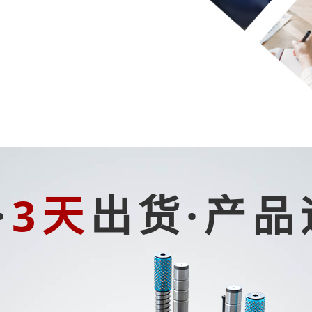
·
3天
出货·产