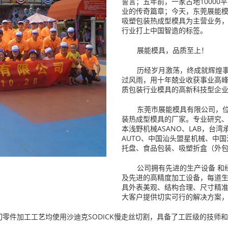
誓言；五年前，一家占地10000
业的传奇篇章；今天，东莞展能
吸塑包装热成型模具为主营业务
行业打上中国智造的标签。
展能模具，品质至上！
历经岁月激荡，终成就辉煌
过风雨，用十年兢业收获事业高
质包装行业模具的高新科技型企
东莞市展能模具有限公司，
装热成型模具的厂家。专业研究、设计
本浅野机械ASANO、LAB，台湾
AUTO、中国汕头盟星机械、中
托盘、食品包装、吸塑折盒（外
公司拥有先进的生产设备 和
及先进的高精度加工设备，每道
具外表美观、结构合理、尺寸精
大客户提供切实可行的解决方案
零件加工工艺均使用沙迪克SODICK慢走丝切割，具备了工匠级的技师